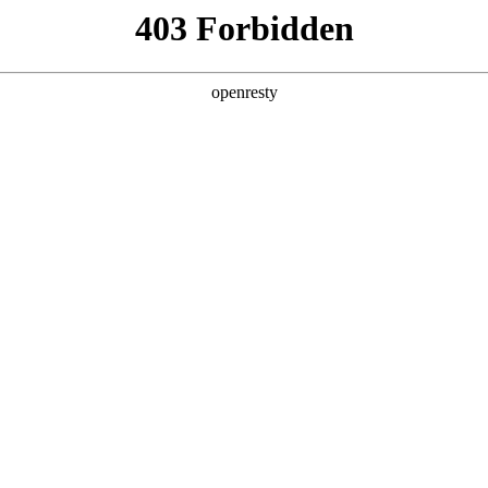
店查询
关于z6com·尊龙
LE SERVICE
包总成、驱动电机、电机控制器提供首任车主终身保修，其他客户8年
om·尊龙H9提供5年或15万公里），其中发动机、变速器的核心零部件